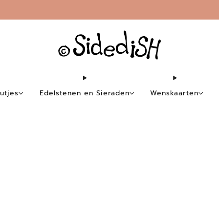
Gratis verzending vanaf €35,-
utjes
Edelstenen en Sieraden
Wenskaarten