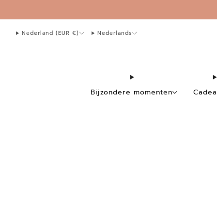
whatsapp 0641830945
info@sidedishcards.nl
Nederland (EUR €)
Nederlands
Bijzondere momenten
Cadea