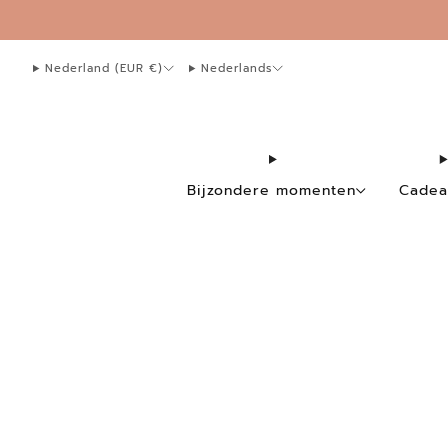
whatsapp 0641830945
info@sidedishcards.nl
Nederland (EUR €)
Nederlands
Bijzondere momenten
Cadea