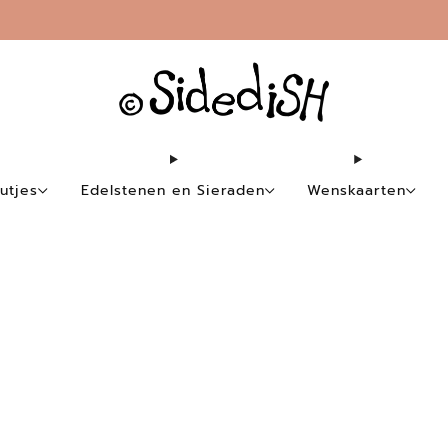
Gratis verzending vanaf €35,-
utjes
Edelstenen en Sieraden
Wenskaarten